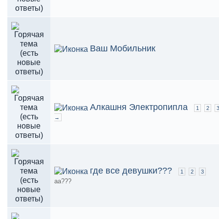
Ваш Мобильник
Алкашня Электропипла
1
2
→
где все девушки???
1
2
3
аа???