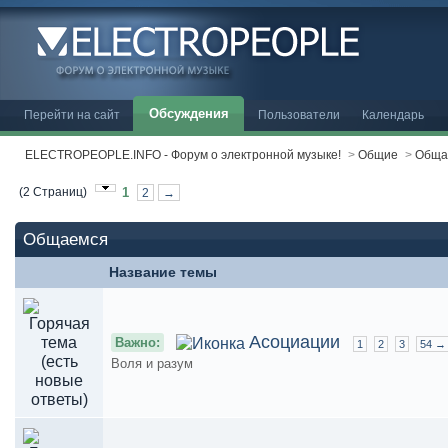
Обсуждения
Перейти на сайт
Пользователи
Календарь
ELECTROPEOPLE.INFO - Форум о электронной музыке!
>
Общие
>
Обща
(2 Страниц)
1
2
→
Общаемся
Название темы
Асоциации
Важно:
1
2
3
54 →
Воля и разум