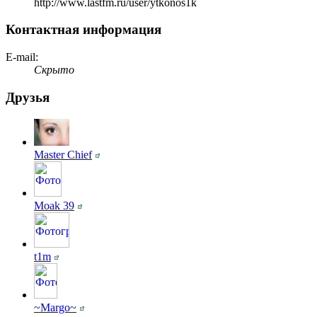
http://www.lastfm.ru/user/ytkonos1k
Контактная информация
E-mail:
Скрыто
Друзья
Master Chief
Moak 39
t1m
~Margo~