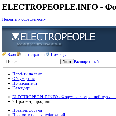
ELECTROPEOPLE.INFO - Форум
Перейти к содержимому
Вход
Регистрация
Помощь
Поиск
Расширенный
Перейти на сайт
Обсуждения
Пользователи
Календарь
ELECTROPEOPLE.INFO - Форум о электронной музыке!
>
Просмотр профиля
Правила форума
Просмотр новых публикаций