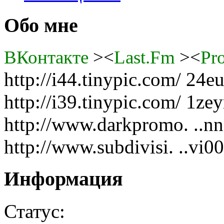
Обо мне
BКонтакте
><
Last.Fm
><
Pr
http://i44.tinypic.com/ 24e
http://i39.tinypic.com/ 1zey
http://www.darkpromo. ..n
http://www.subdivisi. ..vi0
Информация
Статус: