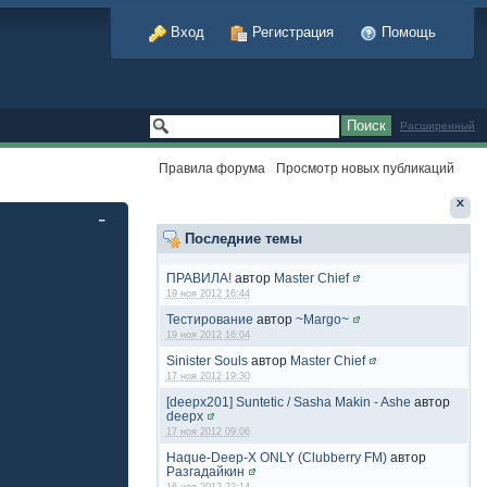
Вход
Регистрация
Помощь
Расширенный
Правила форума
Просмотр новых публикаций
Последние темы
ПРАВИЛА!
автор
Master Chief
19 ноя 2012 16:44
Тестирование
автор
~Margo~
19 ноя 2012 16:04
Sinister Souls
автор
Master Chief
17 ноя 2012 19:30
[deepx201] Suntetic / Sasha Makin - Ashe
автор
deepx
17 ноя 2012 09:06
Haque-Deep-X ONLY (Clubberry FM)
автор
Разгадайкин
16 ноя 2012 22:14