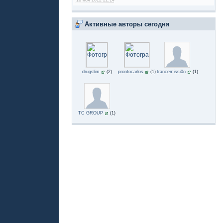
Активные авторы сегодня
drugslim
(2)
prontocarlos
(1)
trancemissi0n
(1)
TC GROUP
(1)