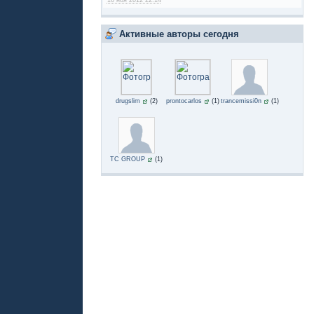
Активные авторы сегодня
drugslim
(2)
prontocarlos
(1)
trancemissi0n
(1)
TC GROUP
(1)