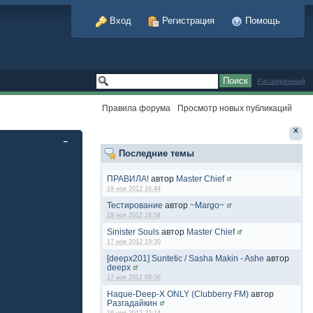
Вход
Регистрация
Помощь
Расширенный
Правила форума
Просмотр новых публикаций
Последние темы
ПРАВИЛА!
автор
Master Chief
19 ноя 2012 16:44
Тестирование
автор
~Margo~
19 ноя 2012 16:04
Sinister Souls
автор
Master Chief
17 ноя 2012 19:30
[deepx201] Suntetic / Sasha Makin - Ashe
автор
deepx
17 ноя 2012 09:06
Haque-Deep-X ONLY (Clubberry FM)
автор
Разгадайкин
16 ноя 2012 22:14