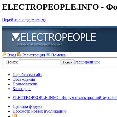
ELECTROPEOPLE.INFO - Фору
Перейти к содержимому
Вход
Регистрация
Помощь
Поиск
Расширенный
Перейти на сайт
Обсуждения
Пользователи
Календарь
ELECTROPEOPLE.INFO - Форум о электронной музыке!
Правила форума
Просмотр новых публикаций