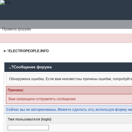
Правила форума
?
ELECTROPEOPLE.INFO
?Сообщение форума
Обнаружена ошибка. Если вам неизвестны причины ошибки, попробуйт
Причина:
Вам запрещено отправлять сообщения
Сейчас вы не авторизованы. Можете сделать это, используя форму ни
?мя пользователя (login)