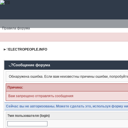
Правила форума
?
ELECTROPEOPLE.INFO
?Сообщение форума
Обнаружена ошибка. Если вам неизвестны причины ошибки, попробуйт
Причина:
Вам запрещено отправлять сообщения
Сейчас вы не авторизованы. Можете сделать это, используя форму ни
?мя пользователя (login)