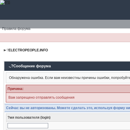
Правила форума
?
ELECTROPEOPLE.INFO
?Сообщение форума
Обнаружена ошибка. Если вам неизвестны причины ошибки, попробуйт
Причина:
Вам запрещено отправлять сообщения
Сейчас вы не авторизованы. Можете сделать это, используя форму ни
?мя пользователя (login)