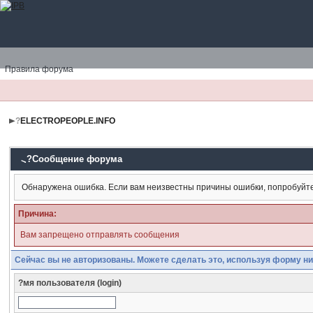
Правила форума
?
ELECTROPEOPLE.INFO
?Сообщение форума
Обнаружена ошибка. Если вам неизвестны причины ошибки, попробуйт
Причина:
Вам запрещено отправлять сообщения
Сейчас вы не авторизованы. Можете сделать это, используя форму ни
?мя пользователя (login)