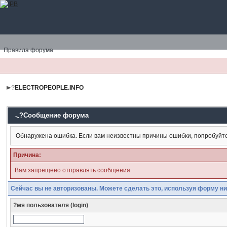
Правила форума
?
ELECTROPEOPLE.INFO
?Сообщение форума
Обнаружена ошибка. Если вам неизвестны причины ошибки, попробуйт
Причина:
Вам запрещено отправлять сообщения
Сейчас вы не авторизованы. Можете сделать это, используя форму ни
?мя пользователя (login)