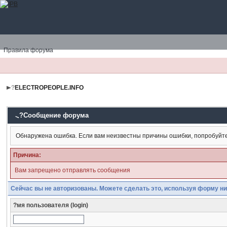
Правила форума
?
ELECTROPEOPLE.INFO
?Сообщение форума
Обнаружена ошибка. Если вам неизвестны причины ошибки, попробуйт
Причина:
Вам запрещено отправлять сообщения
Сейчас вы не авторизованы. Можете сделать это, используя форму ни
?мя пользователя (login)