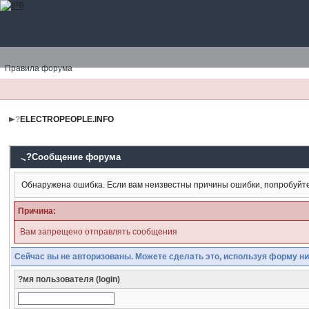
Правила форума
?
ELECTROPEOPLE.INFO
?Сообщение форума
Обнаружена ошибка. Если вам неизвестны причины ошибки, попробуйт
Причина:
Вам запрещено отправлять сообщения
Сейчас вы не авторизованы. Можете сделать это, используя форму ни
?мя пользователя (login)