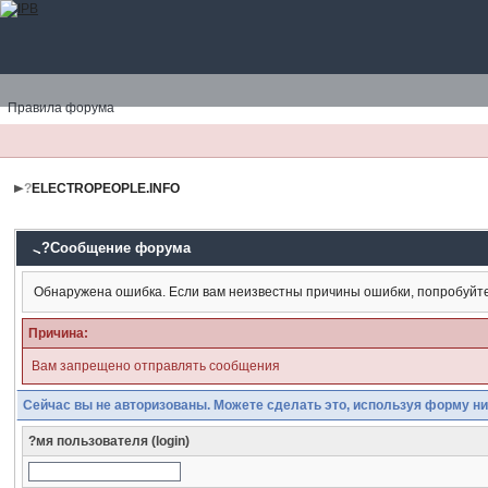
Правила форума
?
ELECTROPEOPLE.INFO
?Сообщение форума
Обнаружена ошибка. Если вам неизвестны причины ошибки, попробуйт
Причина:
Вам запрещено отправлять сообщения
Сейчас вы не авторизованы. Можете сделать это, используя форму ни
?мя пользователя (login)