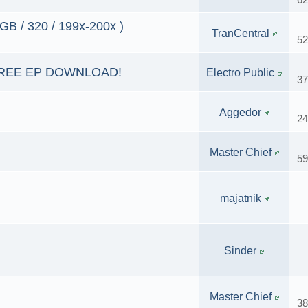
GB / 320 / 199x-200x )
TranCentral
52
? FREE EP DOWNLOAD!
Electro Public
37
Aggedor
24
Master Chief
59
majatnik
Sinder
Master Chief
38