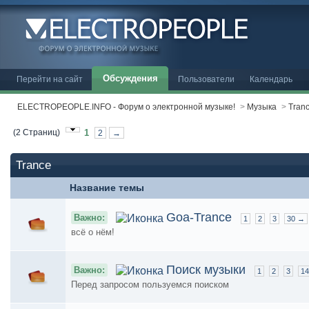
Обсуждения
Перейти на сайт
Пользователи
Календарь
ELECTROPEOPLE.INFO - Форум о электронной музыке!
>
Музыка
>
Tran
(2 Страниц)
1
2
→
Trance
Название темы
Goa-Trance
Важно:
1
2
3
30 →
всё о нём!
Поиск музыки
Важно:
1
2
3
1
Перед запросом пользуемся поиском