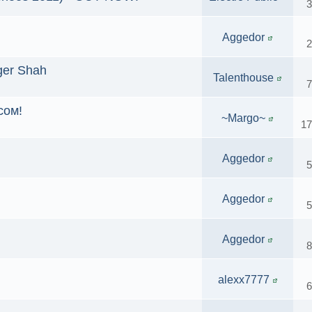
3
Aggedor
2
ger Shah
Talenthouse
7
сом!
~Margo~
17
Aggedor
5
Aggedor
5
Aggedor
8
alexx7777
6