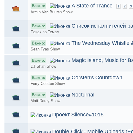
A State of Trance
Важно:
1
2
3
Armin Van Buuren Show
Список исполнителей ра
Важно:
Поиск по Темам
The Wednesday Whistle &
Важно:
Sean Tyas Show
Magic Island, Music for B
Важно:
DJ Shah Show
Corsten's Countdown
Важно:
Ferry Corsten Show
Nocturnal
Важно:
Matt Darey Show
Проект Silence#1015
Double-Click - Mobile Uploads (