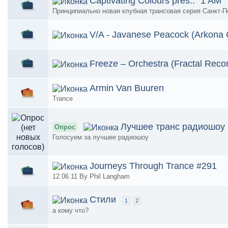
Captivating Colours pres.: "1 AM"
Принципиально новая клубная трансовая серия Санкт-П
V/A - Javanese Peacock (Arkona C
Freeze – Orchestra (Fractal Rec
Armin Van Buuren
Trance
Лучшее транс радиошоу
Опрос
Голосуем за лучшее радиошоу
Journeys Through Trance #291
12.06.11 By Phil Langham
Стили
1
2
а кому что?