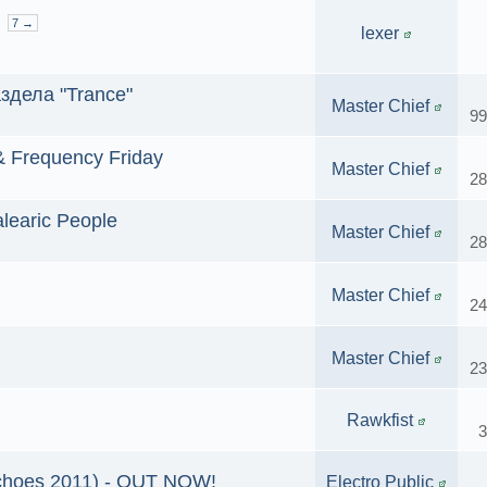
7 →
lexer
здела "Trance"
Master Chief
99
 Frequency Friday
Master Chief
28
alearic People
Master Chief
28
Master Chief
24
Master Chief
23
Rawkfist
3
Echoes 2011) - OUT NOW!
Electro Public