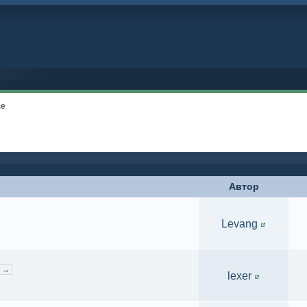
ce
Автор
Levang
4 →
lexer