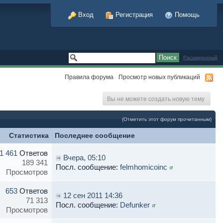
Вход
Регистрация
Помощь
Расширенный
Правила форума
Просмотр новых публикаций
Вы не можете создать новую тему
(Отметить этот форум прочитанным)
Статистика
Последнее сообщение
1 461
Ответов
Вчера, 05:10
189 341
Посл. сообщение:
felmhomicoinc
Просмотров
653
Ответов
12 сен 2011 14:36
71 313
Посл. сообщение:
Defunker
Просмотров