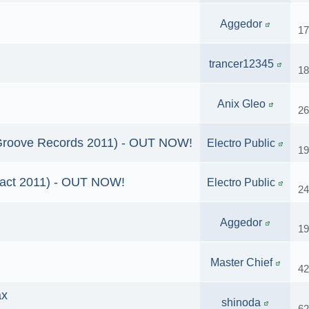
Aggedor
17
trancer12345
18
Anix Gleo
26
Groove Records 2011) - OUT NOW!
Electro Public
19
Pact 2011) - OUT NOW!
Electro Public
24
Aggedor
19
Master Chief
42
ах
shinoda
62