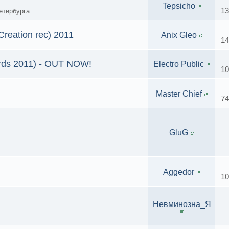
Tepsicho
13
етербурга
reation rec) 2011
Anix Gleo
14
ords 2011) - OUT NOW!
Electro Public
10
Master Chief
74
GluG
Aggedor
10
Невминозна_Я