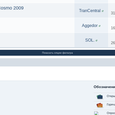
 Cosmo 2009
TranCentral
31
Aggedor
16
SOL.
26
Показать опции фильтра
Обозначен
Откры
Горяч
Опрос