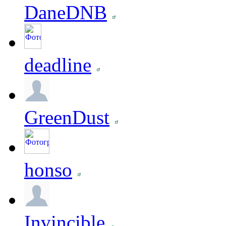
DaneDNB
deadline
GreenDust
honso
Invincible