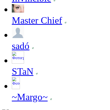
Master Chief
sadó
STaN
~Margo~