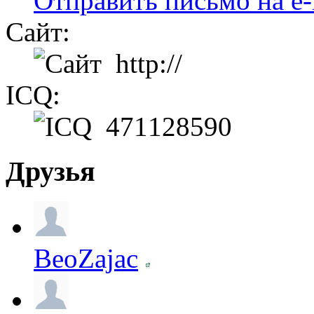
Отправить письмо на e-
Сайт:
http://
ICQ:
471128590
Друзья
BeoZajac